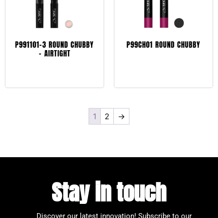
P991101-3 ROUND CHUBBY
P99CH01 ROUND CHUBBY
– AIRTIGHT
Leggi tutto
Leggi tutto
1
2
→
Stay in touch
Discover our latest innovation!
Subscribe to our